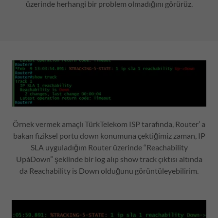
üzerinde herhangi bir problem olmadığını görürüz.
Örnek vermek amaçlı TürkTelekom ISP tarafında, Router’ a
bakan fiziksel portu down konumuna çektiğimiz zaman, IP
SLA uyguladığım Router üzerinde “Reachability
UpàDown” şeklinde bir log alıp show track çıktısı altında
da Reachability is Down olduğunu görüntüleyebilirim.