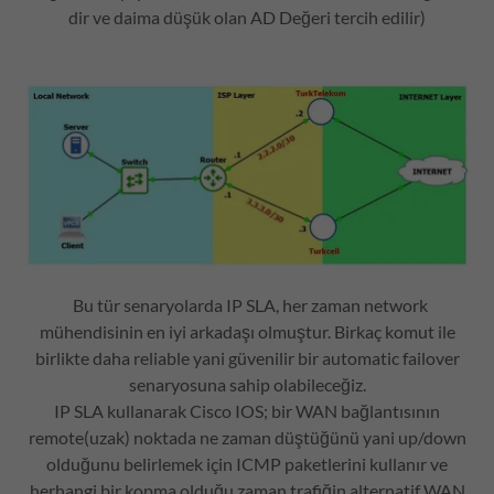
dir ve daima düşük olan AD Değeri tercih edilir)
Bu tür senaryolarda IP SLA, her zaman network
mühendisinin en iyi arkadaşı olmuştur. Birkaç komut ile
birlikte daha reliable yani güvenilir bir automatic failover
senaryosuna sahip olabileceğiz.
IP SLA kullanarak Cisco IOS; bir WAN bağlantısının
remote(uzak) noktada ne zaman düştüğünü yani up/down
olduğunu belirlemek için ICMP paketlerini kullanır ve
herhangi bir kopma olduğu zaman trafiğin alternatif WAN