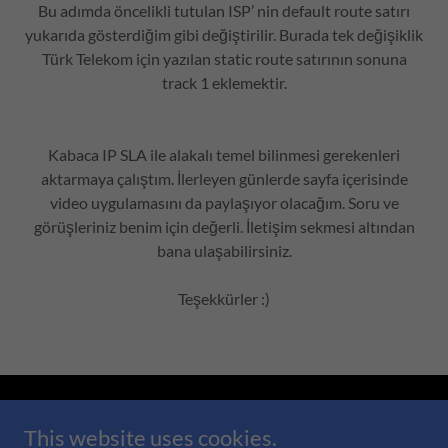
Bu adımda öncelikli tutulan ISP’ nin default route satırı
yukarıda gösterdiğim gibi değiştirilir. Burada tek değişiklik
Türk Telekom için yazılan static route satırının sonuna
track 1 eklemektir.
Kabaca IP SLA ile alakalı temel bilinmesi gerekenleri
aktarmaya çalıştım. İlerleyen günlerde sayfa içerisinde
video uygulamasını da paylaşıyor olacağım. Soru ve
görüşleriniz benim için değerli. İletişim sekmesi altından
bana ulaşabilirsiniz.
Teşekkürler :)
Copyright © 2026 Yavuz Selim AKTÜRK - All Rights
This website uses cookies.