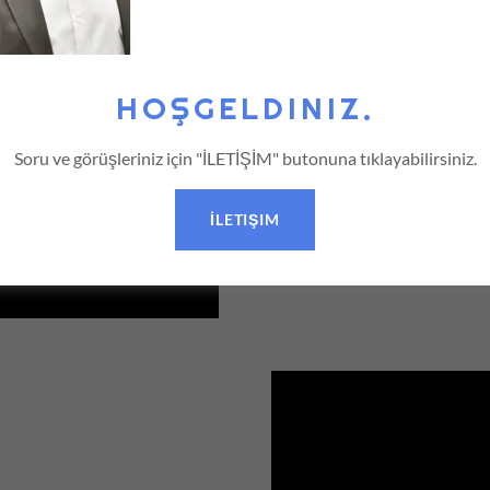
HOŞGELDINIZ.
Soru ve görüşleriniz için "İLETİŞİM" butonuna tıklayabilirsiniz.
GNS3 
İLETIŞIM