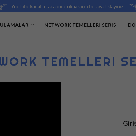
Youtube kanalımıza abone olmak için buraya tıklayınız..
ULAMALAR
NETWORK TEMELLERI SERISI
DO
WORK TEMELLERI SE
Giri