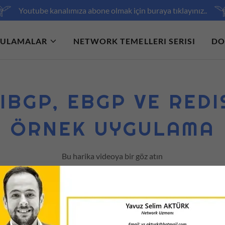
Youtube kanalımıza abone olmak için buraya tıklayınız..
ULAMALAR
NETWORK TEMELLERI SERISI
DO
, IBGP, EBGP VE RED
ÖRNEK UYGULAMA
Bu harika videoya bir göz atın